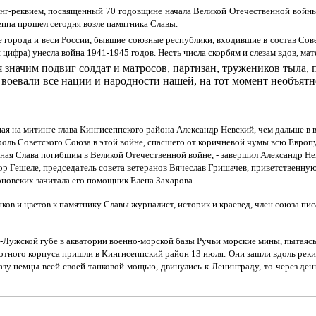
г-реквием, посвященный 70 годовщине начала Великой Отечественной войны,
ппа прошел сегодня возле памятника Славы.
 города и веси России, бывшие союзные республики, входившие в состав Сове
 цифра) унесла война 1941-1945 годов. Несть числа скорбям и слезам вдов, ма
я значим подвиг солдат и матросов, партизан, тружеников тыла, 
воевали все нации и народности нашей, на тот момент необъят
ая на митинге глава Кингисеппского района Александр Невский, чем дальше в 
роль Советского Союза в этой войне, спасшего от коричневой чумы всю Европу
чная Слава погибшим в Великой Отечественной войне, - завершил Александр Не
р Гешеле, председатель совета ветеранов Вячеслав Гришачев, приветственну
новских зачитала его помощник Елена Захарова.
нков и цветов к памятнику Славы журналист, историк и краевед, член союза п
сть-Лужской губе в акватории военно-морской базы Ручьи морские мины, пытаяс
тного корпуса пришли в Кингисеппский район 13 июля. Они зашли вдоль реки 
разу немцы всей своей танковой мощью, двинулись к Ленинграду, то через ден