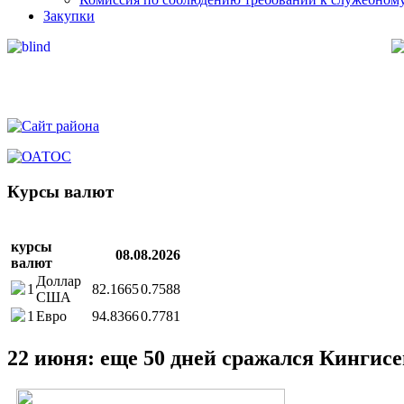
Закупки
Курсы валют
курсы
08.08.2026
валют
Доллар
1
82.1665
0.7588
США
1
Евро
94.8366
0.7781
22 июня: еще 50 дней сражался Кингис