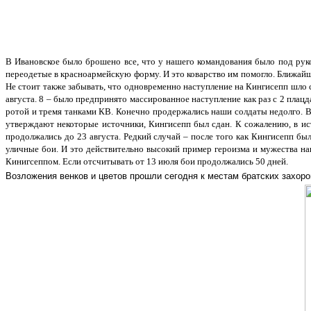
В Ивановское было брошено все, что у нашего командования было под руко
переодетые в красноармейскую форму. И это коварство им помогло. Ближайш
Не стоит также забывать, что одновременно наступление на Кингисепп шло 
августа. 8 – было предпринято массированное наступление как раз с 2 плац
ротой и тремя танками КВ. Конечно продержались наши солдаты недолго. Ве
утверждают некоторые источники, Кингисепп был сдан. К сожалению, в ис
продолжались до 23 августа. Редкий случай – после того как Кингисепп был
уличные бои. И это действительно высокий пример героизма и мужества на
Кинигсеппом. Если отсчитывать от 13 июля бои продолжались 50 дней.
Возложения венков и цветов прошли сегодня к местам братских захор