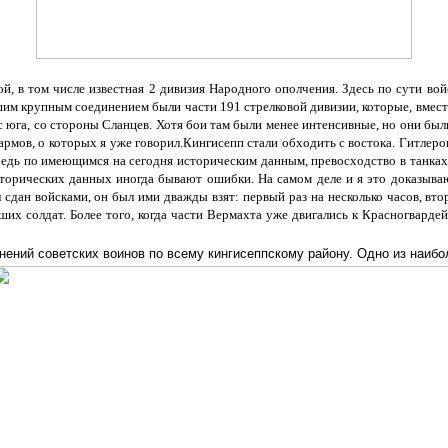
й, в том числе известная 2 дивизия Народного ополчения. Здесь по сути вой
им крупным соединением были части 191 стрелковой дивизии, которые, вмест
с юга, со стороны Сланцев. Хотя бои там были менее интенсивные, но они был
дармов, о которых я уже говорил.Кингисепп стали обходить с востока. Гитле
дь по имеющимся на сегодня историческим данным, превосходство в танках у 
торических данных иногда бывают ошибки. На самом деле и я это доказываю
 сдан войсками, он был ими дважды взят: первый раз на несколько часов, втор
ших солдат. Более того, когда части Вермахта уже двигались к Красногвард
онений советских воинов по всему кингисеппскому району. Одно из наи