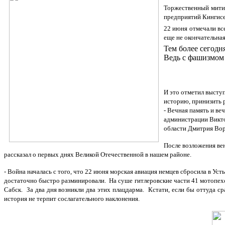
Торжественный митин
предприятий Кингисе
22 июня отмечали все
еще не окончательная
Тем более сегодн
Ведь с фашизмом 
И это отметил выступ
историю, принизить 
- Вечная память и ве
администрации Викто
области Дмитрия Вор
После возложения ве
рассказал о первых днях Великой Отечественной в нашем районе.
- Война началась с того, что 22 июня морская авиация немцев сбросила в У
достаточно быстро разминировали. На суше гитлеровские части 41 мотопехо
Сабск. За два дня возникли два этих плацдарма. Кстати, если бы оттуда с
история не терпит сослагательного наклонения.