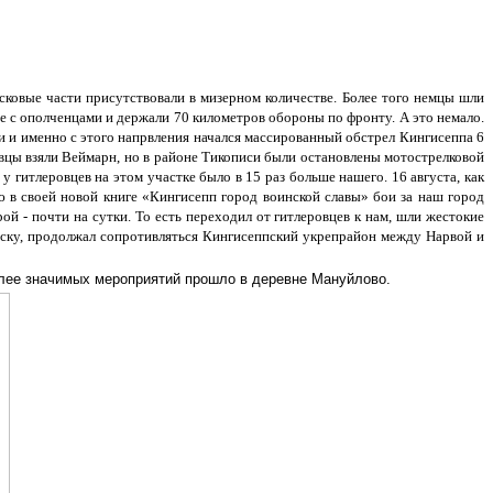
сковые части присутствовали в мизерном количестве. Более того немцы шли
е с ополченцами и держали 70 километров обороны по фронту. А это немало.
и и именно с этого напрвления начался массированный обстрел Кингисеппа 6
ровцы взяли Веймарн, но в районе Тикописи были остановлены мотострелковой
гитлеровцев на этом участке было в 15 раз больше нашего. 16 августа, как
 в своей новой книге «Кингисепп город воинской славы» бои за наш город
ой - почти на сутки. То есть переходил от гитлеровцев к нам, шли жестокие
ейску, продолжал сопротивляться Кингисеппский укрепрайон между Нарвой и
более значимых мероприятий прошло в деревне Мануйлово.