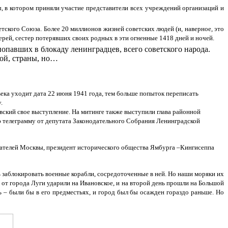
 в котором приняли участие представители всех учреждений организаций и
тского Союза. Более 20 миллионов жизней советских людей (и, наверное, это
терей, сестер потерявших своих родных в эти огненные 1418 дней и ночей.
попавших в блокаду ленинградцев, всего советского народа.
ной, страны, но…
века уходит дата 22 июня 1941 года, тем больше попыток переписать
.
вский свое выступление. На митинге также выступили глава районной
ю телеграмму от депутата Законодательного Собрания Ленинградской
исателей Москвы, президент исторического общества Ямбурга –Кингисеппа
ь заблокировать военные корабли, сосредоточенные в ней. Но наши моряки их
от города Луги ударили на Ивановское, и на второй день прошли на Большой
ь – были бы в его предместьях, и город был бы осажден гораздо раньше. Но