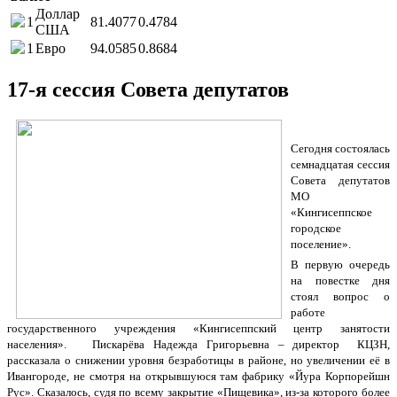
Доллар
1
81.4077
0.4784
США
1
Евро
94.0585
0.8684
17-я сессия Совета депутатов
Сегодня состоялась
семнадцатая сессия
Совета депутатов
МО
«Кингисеппское
городское
поселение».
В первую очередь
на повестке дня
стоял вопрос о
работе
государственного учреждения «Кингисеппский центр занятости
населения». Пискарёва Надежда Григорьевна – директор КЦЗН,
рассказала о снижении уровня безработицы в районе, но увеличении её в
Ивангороде, не смотря на открывшуюся там фабрику «Йура Корпорейшн
Рус». Сказалось, судя по всему закрытие «Пищевика», из-за которого более