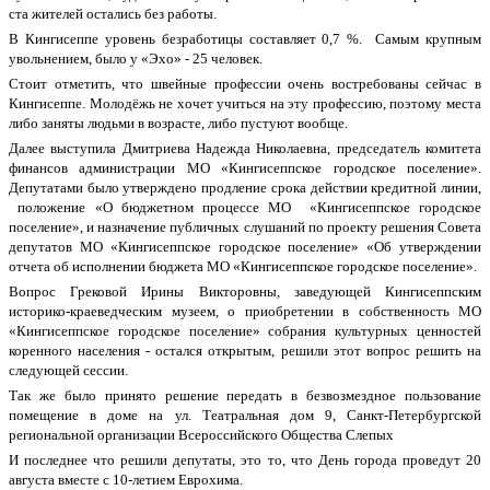
ста жителей остались без работы.
В Кингисеппе уровень безработицы составляет 0,7 %. Самым крупным
увольнением, было у «Эхо» - 25 человек.
Стоит отметить, что швейные профессии очень востребованы сейчас в
Кингисеппе. Молодёжь не хочет учиться на эту профессию, поэтому места
либо заняты людьми в возрасте, либо пустуют вообще.
Далее выступила Дмитриева Надежда Николаевна, председатель комитета
финансов администрации МО «Кингисеппское городское поселение».
Депутатами было утверждено продление срока действии кредитной линии,
положение «О бюджетном процессе МО «Кингисеппское городское
поселение», и назначение публичных слушаний по проекту решения Совета
депутатов МО «Кингисеппское городское поселение» «Об утверждении
отчета об исполнении бюджета МО «Кингисеппское городское поселение».
Вопрос Грековой Ирины Викторовны, заведующей Кингисеппским
историко-краеведческим музеем, о приобретении в собственность МО
«Кингисеппское городское поселение» собрания культурных ценностей
коренного населения - остался открытым, решили этот вопрос решить на
следующей сессии.
Так же было принято решение передать в безвозмездное пользование
помещение в доме на ул. Театральная дом 9, Санкт-Петербургской
региональной организации Всероссийского Общества Слепых
И последнее что решили депутаты, это то, что День города проведут 20
августа вместе с 10-летием Еврохима.